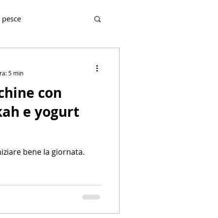
 pesce
Aperitivo
Zuppe
ra: 5 min
cchine con
kah e yogurt
ziare bene la giornata.