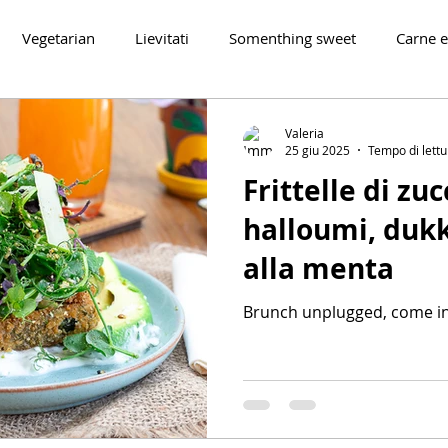
Vegetarian
Lievitati
Somenthing sweet
Carne e
Drinks
Salse e condimenti
Vegan
Etnica
Valeria
25 giu 2025
Tempo di lettu
Frittelle di zu
akfast
halloumi, duk
alla menta
Brunch unplugged, come ini