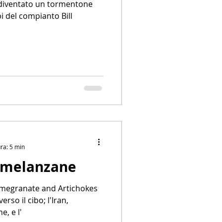
 diventato un tormentone
pi del compianto Bill
ra: 5 min
e melanzane
 Pomegranate and Artichokes
rso il cibo; l'Iran,
e, e l'