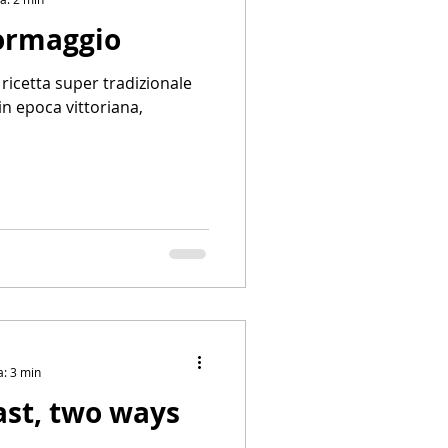
formaggio
 in epoca vittoriana,
a: 3 min
ast, two ways