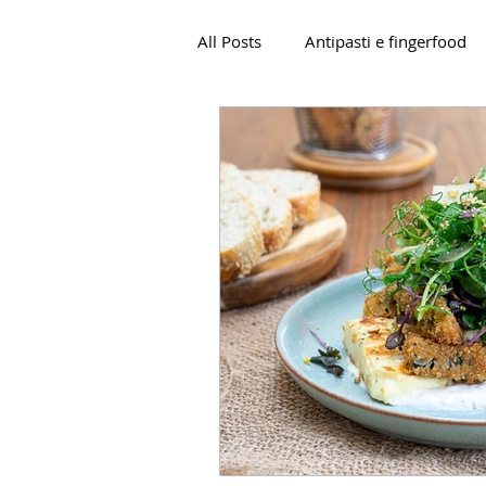
All Posts
Antipasti e fingerfood
Pasta e cereali
Street food
Piatti unici
Biscotti
Bre