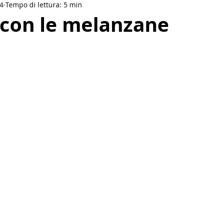
4
Tempo di lettura: 5 min
Drinks
Salse e condimenti
Vegan
Etnica
 con le melanzane
akfast