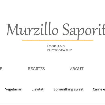
E
RECIPIES
ABOUT
Vegetarian
Lievitati
Somenthing sweet
Carne e