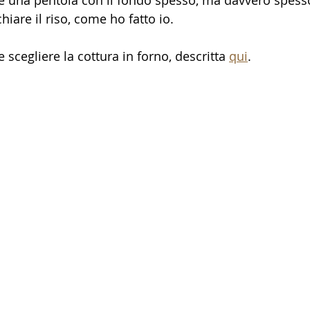
re una pentola con il fondo spesso, ma davvero spesso
hiare il riso, come ho fatto io.
e scegliere la cottura in forno, descritta 
qui
.