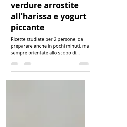
Focacce con
verdure arrostite
all'harissa e yogurt
piccante
Ricette studiate per 2 persone, da
preparare anche in pochi minuti, ma
sempre orientate allo scopo di
stupire e sorprendere il commensale
di turno, per creare un momento di
intimitá intorno alla tavola ed al
buon cibo.