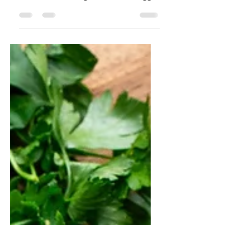
In questa settimana dedicata alla
cucina di mare con Cook my Books
ed il libro The Hog Island Book, oggi
parliamo anche del mare nella
scatoletta. Ed in particolare,
parliamo del tonno in scatola in
questa ricetta che ci porta
direttamente a Nizza e allo street
food provenzale. Anche se la ricetta
tradizionale prevede l'uso del Pain
de campagne, qui viene usata una
baguette che, devo dire, non facilita
la preparazione. Infatti, questo
panino delizioso, é un opera
architetton