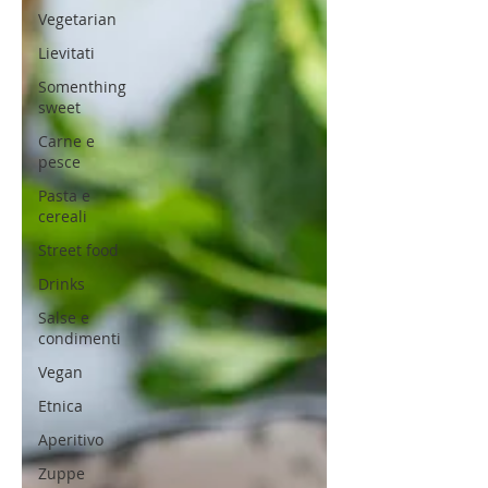
Vegetarian
Lievitati
Somenthing
sweet
Carne e
pesce
Pasta e
cereali
Street food
Drinks
Salse e
condimenti
Vegan
Etnica
Aperitivo
Zuppe