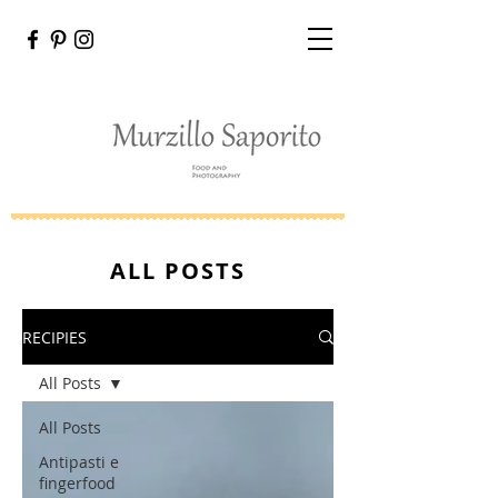
ALL POSTS
RECIPIES
All Posts
All Posts
Antipasti e
fingerfood