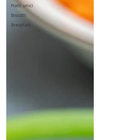
Piatti unici
Biscotti
Breakfast