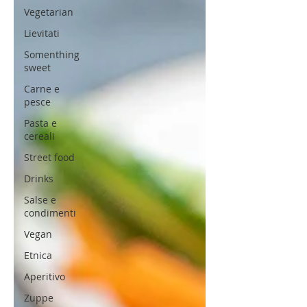
Vegetarian
Lievitati
Somenthing
sweet
Carne e
pesce
Pasta e
cereali
Street food
Drinks
Salse e
condimenti
Vegan
Etnica
Aperitivo
Zuppe