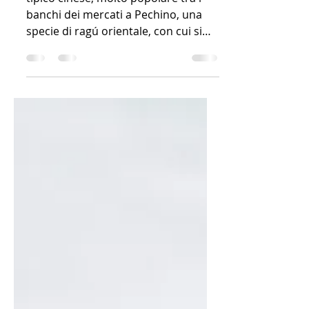
Zha Jiang Mian
tipico cinese, molto popolare tra i
banchi dei mercati a Pechino, una
specie di ragú orientale, con cui si
servono i noodles.