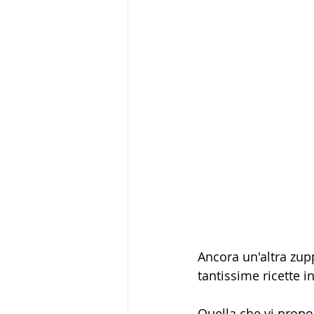
Ancora un'altra zup
tantissime ricette i
Quella che vi propo