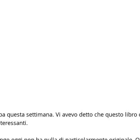
pa questa settimana. Vi avevo detto che questo libro
nteressanti.
ngo oggi non ha nulla di particolarmente originale. Q