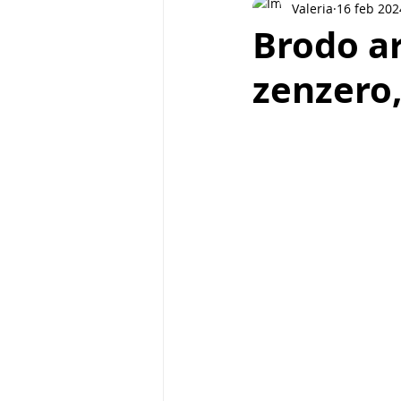
Valeria
16 feb 202
Pasta e cereali
Street food
Brodo ar
zenzero,
Piatti unici
Biscotti
Bre