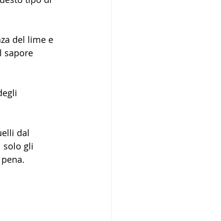
za del lime e 
l sapore 
egli 
elli dal 
 solo gli 
 pena. 