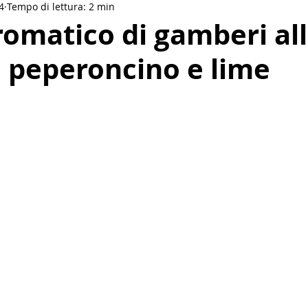
4
Tempo di lettura: 2 min
Drinks
Salse e condimenti
Vegan
Etnica
omatico di gamberi al
 peperoncino e lime
akfast