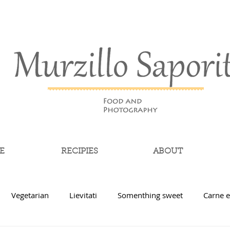
E
RECIPIES
ABOUT
Vegetarian
Lievitati
Somenthing sweet
Carne e