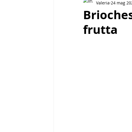
Valeria
24 mag 20
Pasta e cereali
Street food
Brioches
frutta
Piatti unici
Biscotti
Bre