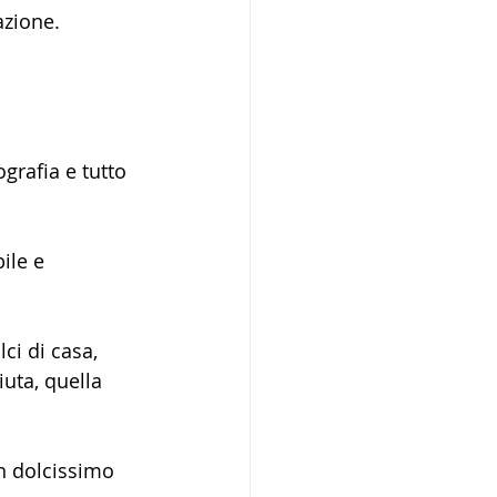
azione.
ografia e tutto 
ile e 
ci di casa, 
uta, quella 
un dolcissimo 