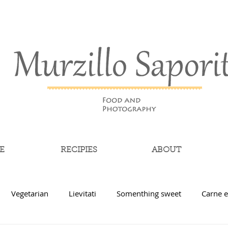
E
RECIPIES
ABOUT
Vegetarian
Lievitati
Somenthing sweet
Carne e