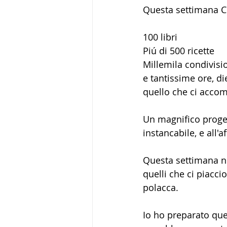
Questa settimana C
100 libri
Piú di 500 ricette
Millemila condivisio
e tantissime ore, die
quello che ci acco
Un magnifico proget
instancabile, e all'a
Questa settimana no
quelli che ci piacci
polacca.
Io ho preparato ques