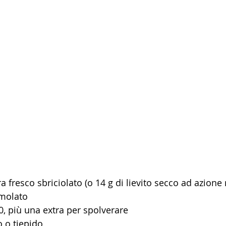
rra fresco sbriciolato (o 14 g di lievito secco ad azione
emolato
 0, più una extra per spolverare
o o tiepido