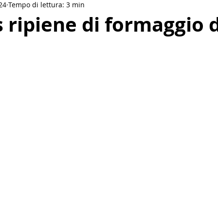
24
Tempo di lettura: 3 min
Drinks
Salse e condimenti
Vegan
Etnica
 ripiene di formaggio 
akfast