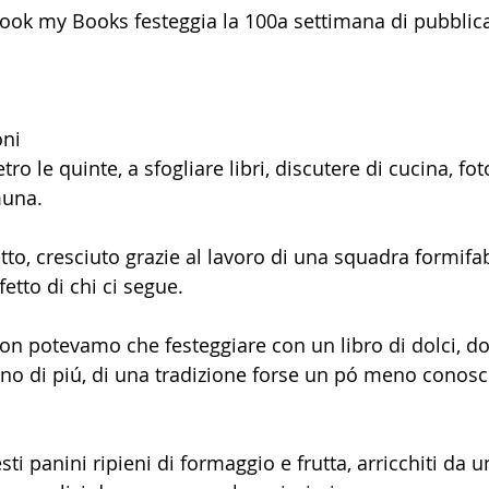
ook my Books festeggia la 100a settimana di pubblic
ni 
tro le quinte, a sfogliare libri, discutere di cucina, fot
muna.
to, cresciuto grazie al lavoro di una squadra formifab
ffetto di chi ci segue.
n potevamo che festeggiare con un libro di dolci, dol
ono di piú, di una tradizione forse un pó meno conosci
ti panini ripieni di formaggio e frutta, arricchiti da 