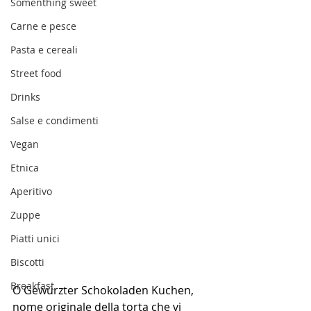
Somenthing sweet
Carne e pesce
Pasta e cereali
Street food
Drinks
Salse e condimenti
Vegan
Etnica
Aperitivo
Zuppe
Piatti unici
Biscotti
Breakfast
O Gewürzter Schokoladen Kuchen, 
nome originale della torta che vi 