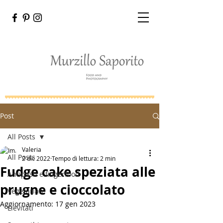
Post
All Posts
Valeria
All Posts
2 dic 2022
Tempo di lettura: 2 min
Fudge cake speziata alle
Antipasti e fingerfood
prugne e cioccolato
Vegetarian
Aggiornamento:
17 gen 2023
Lievitati