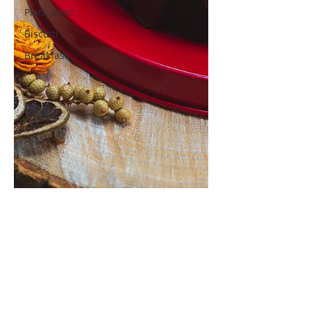
Piatti unici
Biscotti
Breakfast