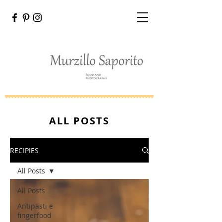
ALL POSTS
RECIPIES
All Posts
All Posts
Antipasti e
fingerfood