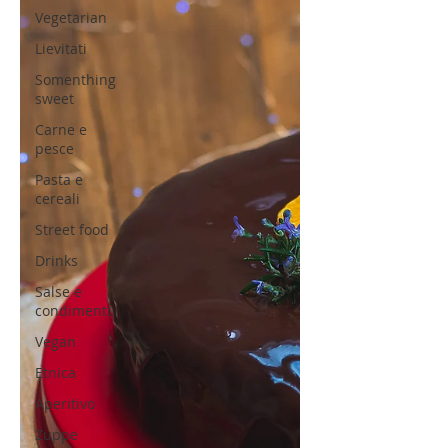
Vegetarian
Lievitati
Somenthing
sweet
Carne e
pesce
Pasta e
cereali
Street food
Drinks
Salse e
condimenti
Vegan
Etnica
Aperitivo
Zuppe