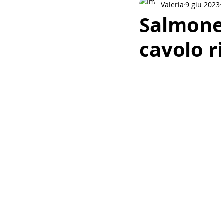
Valeria
9 giu 2023
Pasta e cereali
Street food
Salmone 
cavolo r
Piatti unici
Biscotti
Bre