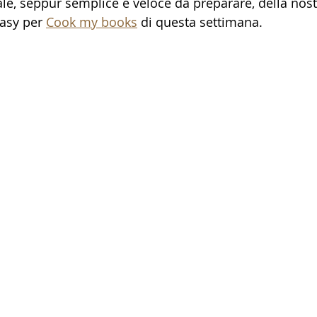
ale, seppur semplice e veloce da preparare, della nost
asy per 
Cook my books
 di questa settimana.