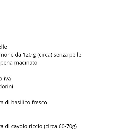
lle 
almone da 120 g (circa) senza pelle
ppena macinato
oliva
dorini
 di basilico fresco
 di cavolo riccio (circa 60-70g)