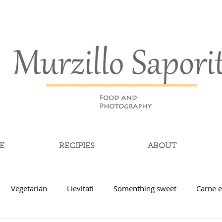
E
RECIPIES
ABOUT
Vegetarian
Lievitati
Somenthing sweet
Carne e