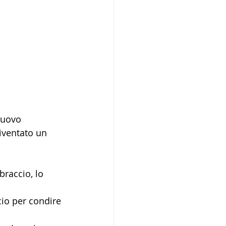
nuovo 
iventato un 
raccio, lo 
cio per condire 