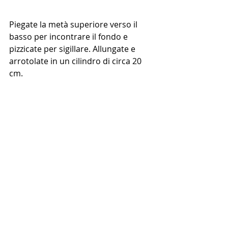
Piegate la metà superiore verso il 
basso per incontrare il fondo e 
pizzicate per sigillare. Allungate e 
arrotolate in un cilindro di circa 20 
cm. 
Disponete i rotoli con la chiusura 
rivolta verso il basso sulla teglia 