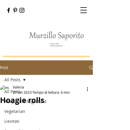
Post
All Posts
Valeria
All Posts
27 set 2023
Tempo di lettura: 4 min
Hoagie rolls
Antipasti e fingerfood
Vegetarian
Lievitati