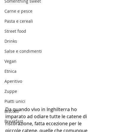
Somenthing sweet
Carne e pesce
Pasta e cereali
Street food
Drinks
Salse e condimenti
Vegan
Etnica
Aperitivo
Zuppe
Piatti unici
Da quando vivo in Inghilterra ho 
Biscotti
imparato ad odiare tutte le catene di 
Breakfast
ristorazione, fatta eccezione per le 
piccole catene, quelle che comunque 