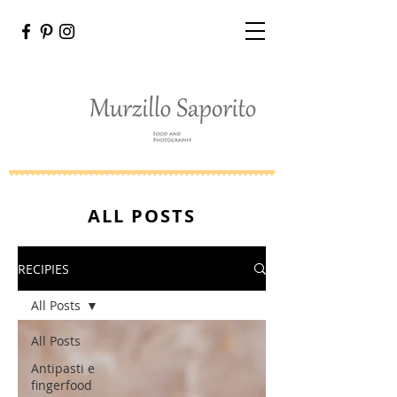
ALL POSTS
RECIPIES
All Posts
All Posts
Antipasti e
fingerfood