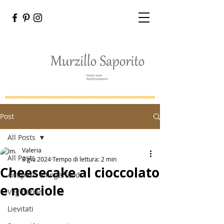
Post
All Posts
Valeria
All Posts
8 giu 2024
Tempo di lettura: 2 min
Cheesecake al cioccolato
Antipasti e fingerfood
e nocciole
Vegetarian
Lievitati