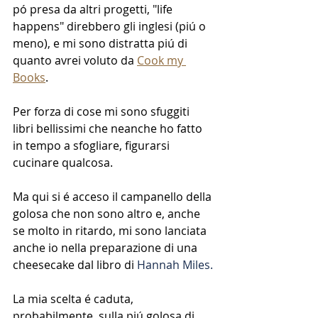
pó presa da altri progetti, "life 
happens" direbbero gli inglesi (piú o 
meno), e mi sono distratta piú di 
quanto avrei voluto da 
Cook my 
Books
.
Per forza di cose mi sono sfuggiti 
libri bellissimi che neanche ho fatto 
in tempo a sfogliare, figurarsi 
cucinare qualcosa.
Ma qui si é acceso il campanello della 
golosa che non sono altro e, anche 
se molto in ritardo, mi sono lanciata 
anche io nella preparazione di una 
cheesecake dal libro di 
Hannah Miles.
La mia scelta é caduta, 
probabilmente, sulla piú golosa di 