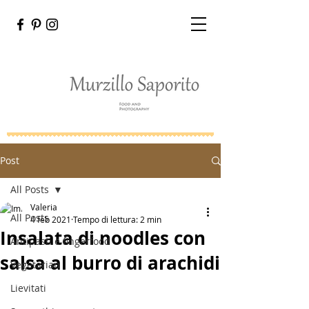
Post
All Posts
Valeria
All Posts
4 feb 2021
Tempo di lettura: 2 min
Insalata di noodles con
Antipasti e fingerfood
salsa al burro di arachidi
Vegetarian
Lievitati