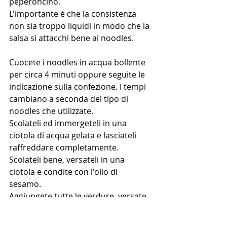
peperoncino.
L'importante é che la consistenza 
non sia troppo liquidi in modo che la 
salsa si attacchi bene ai noodles.
Cuocete i noodles in acqua bollente 
per circa 4 minuti oppure seguite le 
indicazione sulla confezione. I tempi 
cambiano a seconda del tipo di 
noodles che utilizzate.
Scolateli ed immergeteli in una 
ciotola di acqua gelata e lasciateli 
raffreddare completamente.
Scolateli bene, versateli in una 
ciotola e condite con l'olio di 
sesamo. 
Aggiungete tutte le verdure, versate 
la salsa e mescolate per condire 
uniformemente.