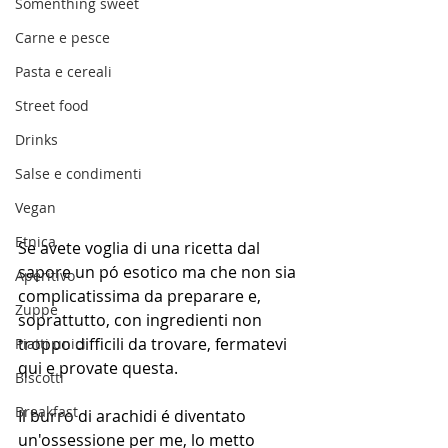
Somenthing sweet
Carne e pesce
Pasta e cereali
Street food
Drinks
Salse e condimenti
Vegan
Etnica
Se avete voglia di una ricetta dal 
sapore un pó esotico ma che non sia 
Aperitivo
complicatissima da preparare e, 
Zuppe
soprattutto, con ingredienti non 
troppo difficili da trovare, fermatevi 
Piatti unici
qui e provate questa.
Biscotti
Breakfast
Il burro di arachidi é diventato 
un'ossessione per me, lo metto 