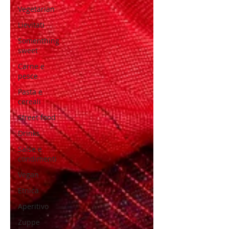
Vegetarian
Lievitati
Somenthing
sweet
Carne e
pesce
Pasta e
cereali
Street food
Drinks
Salse e
condimenti
Vegan
Etnica
Aperitivo
Zuppe