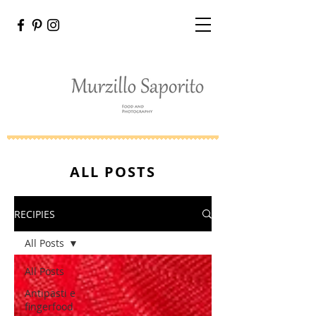
ALL POSTS
RECIPIES
All Posts
All Posts
Antipasti e
fingerfood