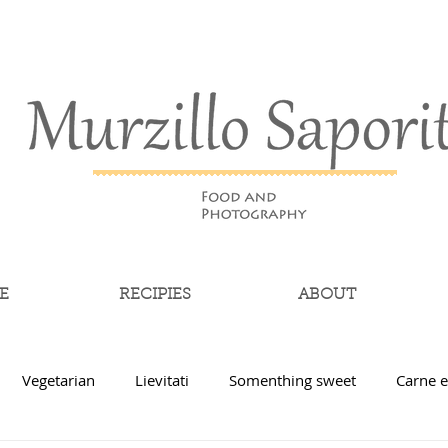
E
RECIPIES
ABOUT
Vegetarian
Lievitati
Somenthing sweet
Carne e