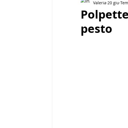
Valeria
20 giu
Tem
Pasta e cereali
Street food
Polpette
pesto
Piatti unici
Biscotti
Bre