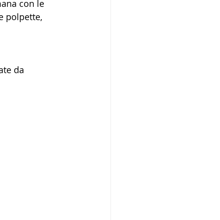
mana con le 
 polpette, 
ate da 