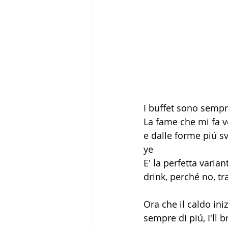
I buffet sono sempr
La fame che mi fa ve
e dalle forme piú sv
ye
E' la perfetta varia
drink, perché no, t
Ora che il caldo ini
sempre di piú, I'll b