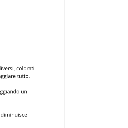
versi, colorati 
aggiare tutto.
seggiando un 
e diminuisce 