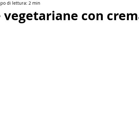
po di lettura: 2 min
Drinks
Salse e condimenti
Vegan
Etnica
 vegetariane con crem
akfast