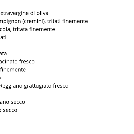
extravergine di oliva
mpignon (cremini), tritati finemente
cola, tritata finemente
tati
a
ata
acinato fresco
e finemente
 
Reggiano grattugiato fresco
gano secco
o secco