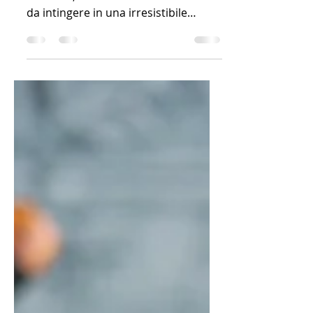
Polpette vegetariane ai funghi e
zucchine, rese croccanti dalle noci e
da intingere in una irresistibile
crema al pesto.