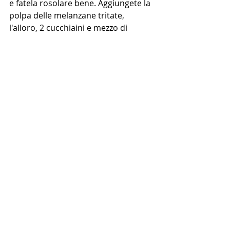
e fatela rosolare bene. Aggiungete la 
polpa delle melanzane tritate, 
l'alloro, 2 cucchiaini e mezzo di 
cannella e il concentrato di 
pomodoro e mescolate per 1 
minuto. 
Sfumate la carne con il vino rosso e 
fate evaporare il tutto. Aggiungete 
l'acqua, il timo, 1 cucchiaino di sale e 
una generosa macinata di pepe. 
Portare ad ebollizione quindi 
abbassate il fuoco, coprite 
parzialmente la pentola e cuocete a 
fuoco lento fino a quando la salsa è 
abbastanza ridotta ed asciutta, circa 
un’ora, controllando e mescolando 
frequentemente.
Preriscaldate il forno a 175 ° C. 