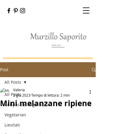
Post
All Posts
Valeria
All Posts
2 giu 2023
Tempo di lettura: 2 min
Mini melanzane ripiene
Antipasti e fingerfood
Vegetarian
Lievitati