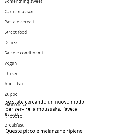
Somenthing sweet
Carne e pesce
Pasta e cereali
Street food
Drinks
Salse e condimenti
Vegan
Etnica
Aperitivo
Zuppe
Se state cercando un nuovo modo 
Piatti unici
per servire la moussaka, l'avete 
Biscotti
trovato!
Breakfast
Queste piccole melanzane ripiene 