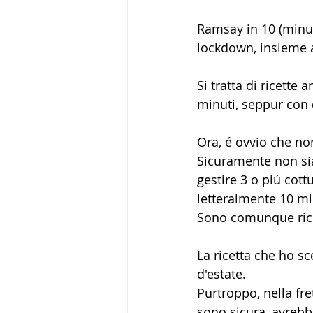
Ramsay in 10 (minute
lockdown, insieme al
Si tratta di ricette 
minuti, seppur con 
Ora, é ovvio che no
Sicuramente non siam
gestire 3 o piú cot
letteralmente 10 min
Sono comunque ricet
La ricetta che ho s
d'estate.
Purtroppo, nella fre
sono sicura, avrebb