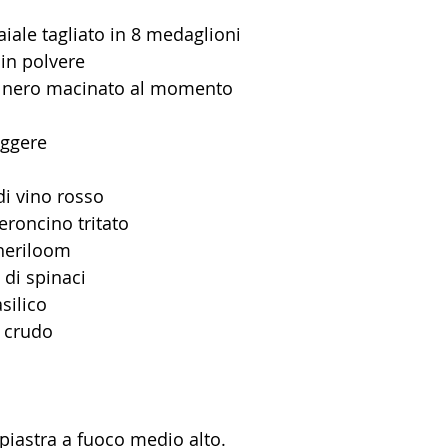
maiale tagliato in 8 medaglioni
 in polvere
e nero macinato al momento
iggere
di vino rosso
eroncino tritato
heriloom
 di spinaci
silico
o crudo
 piastra a fuoco medio alto.