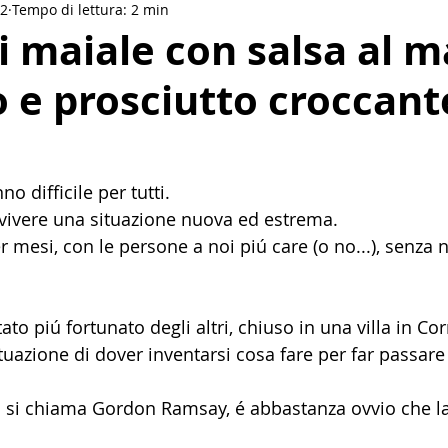
22
Tempo di lettura: 2 min
Drinks
Salse e condimenti
Vegan
Etnica
di maiale con salsa al m
o e prosciutto croccant
akfast
no difficile per tutti.
a vivere una situazione nuova ed estrema.
r mesi, con le persone a noi piú care (o no...), senza n
ato piú fortunato degli altri, chiuso in una villa in Co
uazione di dover inventarsi cosa fare per far passare 
 si chiama Gordon Ramsay, é abbastanza ovvio che la 