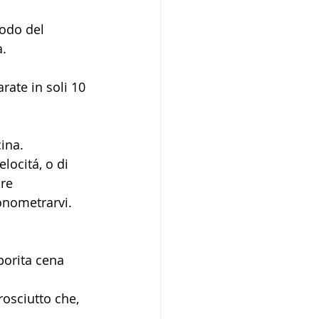
iodo del 
a.
rate in soli 10 
ina. 
locitá, o di 
re 
onometrarvi. 
porita cena 
rosciutto che, 