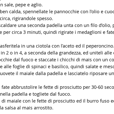
n sale, pepe e aglio.
ben calda, spennellate le pannocchie con l’olio e cuoc
 circa, rigirandole spesso.
caldare una seconda padella unta con un filo d’olio, p
 per circa 3 minuti, quindi rigirate i medaglioni e fat
rasferitela in una ciotola con l’aceto ed il peperoncino
in 2 o in 4, a seconda della grandezza, ed uniteli alle 
hie dal fuoco e staccate i chicchi di mais con un colt
alle foglie di spinaci e basilico, quindi salate e mes
muovete il maiale dalla padella e lasciatelo riposare 
 fate abbrustolire le fette di prosciutto per 30-60 seco
nella padella e togliete dal fuoco.
 di maiale con le fette di prosciutto ed il burro fuso e
 salsa al mais arrostito.