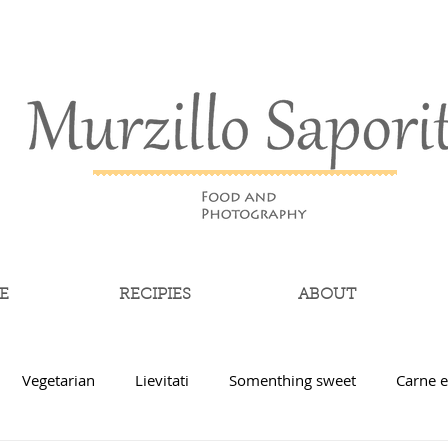
E
RECIPIES
ABOUT
Vegetarian
Lievitati
Somenthing sweet
Carne e