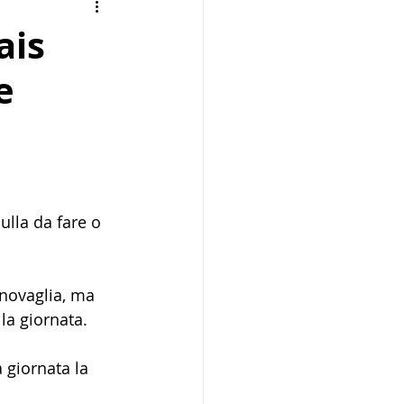
Aperitivo
Zuppe
ais
e
ulla da fare o 
rnovaglia, ma 
la giornata.
giornata la 