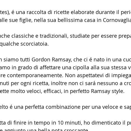
s), é una raccolta di ricette elaborate durante il per
le sue figlie, nella sua bellissima casa in Cornovagli
anche classiche e tradizionali, studiate per essere prepa
qualche scorciatoia.
n siamo tutti Gordon Ramsay, che ci é nato in una cuc
o in grado di affettare una cipolla alla sua stessa ve
ture contemporaneamente. Non aspettatevi di impiega
uti per ogni ricetta, inoltre non ci sará nessuno a cr
te molto veloci, efficaci, in perfetto Ramsay style.
celto é una perfetta combinazione per una veloce e sa
tta di finire in tempo in 10 minuti, ho dimenticato il p
e aggiunto una bella nota croccante.