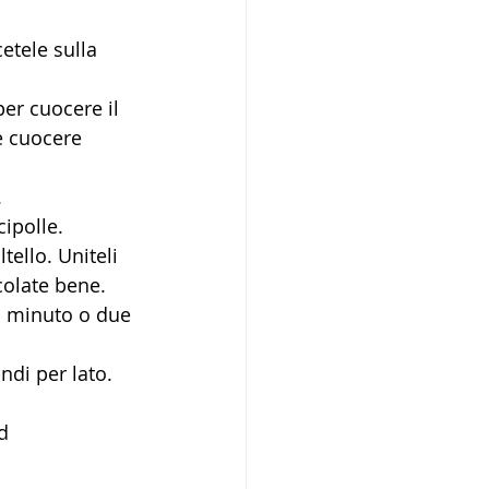
etele sulla 
er cuocere il 
e cuocere 
.
cipolle.
ello. Uniteli 
colate bene.
un minuto o due 
ndi per lato.
d 