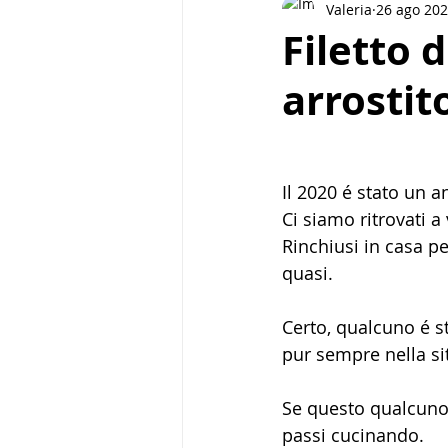
Valeria
26 ago 20
Pasta e cereali
Street food
Filetto 
arrostit
Piatti unici
Biscotti
Bre
Il 2020 é stato un an
Ci siamo ritrovati 
Rinchiusi in casa pe
quasi.
Certo, qualcuno é st
pur sempre nella sit
Se questo qualcuno
passi cucinando.