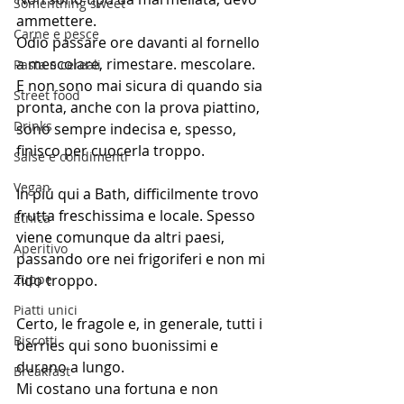
Somenthing sweet
ammettere.
Carne e pesce
Odio passare ore davanti al fornello 
a mescolare, rimestare. mescolare.
Pasta e cereali
E non sono mai sicura di quando sia 
Street food
pronta, anche con la prova piattino, 
Drinks
sono sempre indecisa e, spesso, 
finisco per cuocerla troppo.
Salse e condimenti
Vegan
In piú qui a Bath, difficilmente trovo 
frutta freschissima e locale. Spesso 
Etnica
viene comunque da altri paesi, 
Aperitivo
passando ore nei frigoriferi e non mi 
Zuppe
fido troppo.
Piatti unici
Certo, le fragole e, in generale, tutti i 
Biscotti
berries qui sono buonissimi e 
durano a lungo.
Breakfast
Mi costano una fortuna e non 