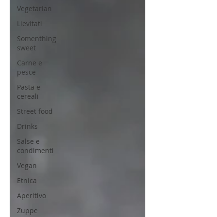
Vegetarian
Lievitati
Somenthing
sweet
Carne e
pesce
Pasta e
cereali
Street food
Drinks
Salse e
condimenti
Vegan
Etnica
Aperitivo
Zuppe