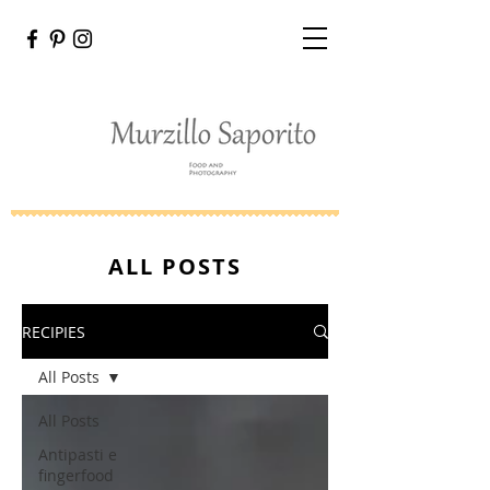
ALL POSTS
RECIPIES
All Posts
All Posts
Antipasti e
fingerfood