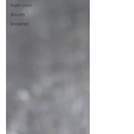
Piatti unici
Biscotti
Breakfast